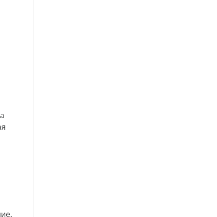
ла
ая
ие.