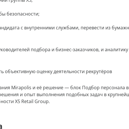
ний группы X5;
бы безопасности;
андидата с внутренними службами, перевести из бумаж
оводителей подбора и бизнес-заказчиков, и аналитику
ь объективную оценку деятельности рекрутёров
ния Mirapolis и её решение — блок Подбор персонала в
ь решения и опыт выполнения подобных задач в крупней
ости X5 Retail Group.
а