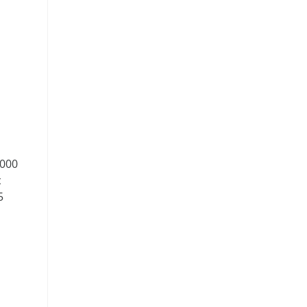
000
с
5