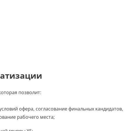
матизации
которая позволит:
условий офера, согласование финальных кандидатов,
ование рабочего места;