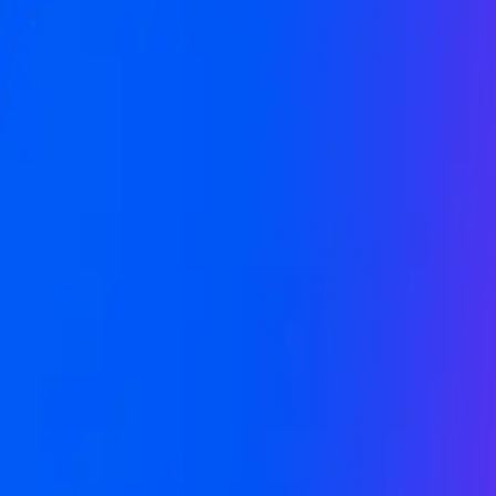
Возможности
Интеграции
Мобильное приложение
Запуск
Кейсы клиентов
+7 (495) 646-04-04
Попробовать
бесплатно
Единая экосистема HR-сервисов
Забота об HR в каждом клике
1500+ клиентов
AI-навигация
Доступно на мобильном
Соответствует 152-ФЗ
Попробовать бесплатно
Заказать консультацию