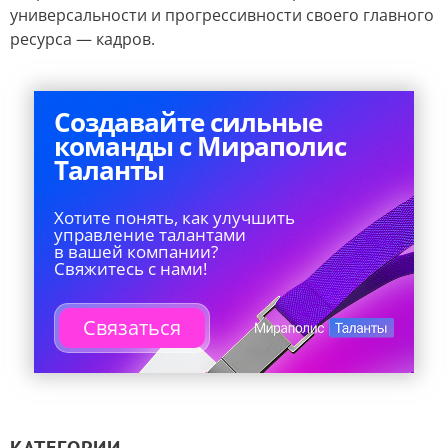
универсальности и прогрессивности своего главного
ресурса — кадров.
Создавайте сильные
команды с Мираполис
Таланты
Хотите понять, как улучшить
управление талантами
в вашей компании?
Свяжитесь с нами!
Связаться
КАТЕГОРИИ