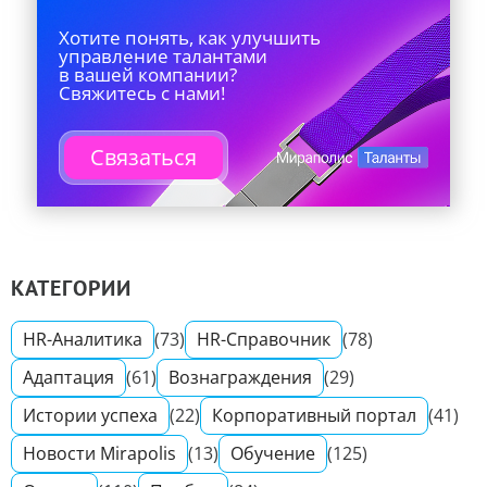
Хотите понять, как улучшить
управление талантами
в вашей компании?
Свяжитесь с нами!
Связаться
КАТЕГОРИИ
HR-Аналитика
(73)
HR-Справочник
(78)
Адаптация
(61)
Вознаграждения
(29)
Истории успеха
(22)
Корпоративный портал
(41)
Новости Mirapolis
(13)
Обучение
(125)